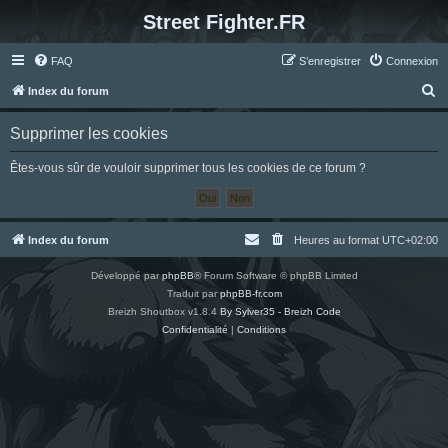
Street Fighter.FR
FAQ
S’enregistrer
Connexion
R
Index du forum
e
Supprimer les cookies
c
h
Êtes-vous sûr de vouloir supprimer tous les cookies de ce forum ?
e
r
c
Index du forum
Heures au format
UTC+02:00
h
Développé par
phpBB
® Forum Software © phpBB Limited
e
Traduit par
phpBB-fr.com
r
Breizh Shoutbox v1.8.4
By Sylver35 - Breizh Code
Confidentialité
|
Conditions