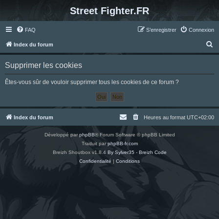
Street Fighter.FR
FAQ
S’enregistrer
Connexion
R
Index du forum
e
Supprimer les cookies
c
h
Êtes-vous sûr de vouloir supprimer tous les cookies de ce forum ?
e
r
c
Index du forum
Heures au format
UTC+02:00
h
Développé par
phpBB
® Forum Software © phpBB Limited
e
Traduit par
phpBB-fr.com
r
Breizh Shoutbox v1.8.4
By Sylver35 - Breizh Code
Confidentialité
|
Conditions