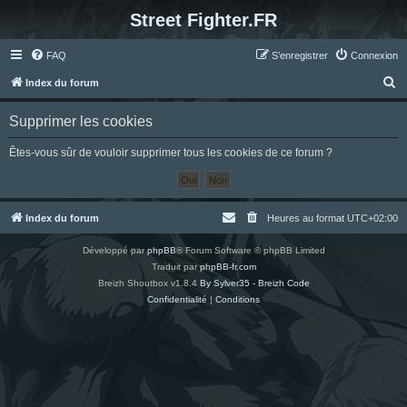
Street Fighter.FR
FAQ
S’enregistrer
Connexion
R
Index du forum
e
Supprimer les cookies
c
h
Êtes-vous sûr de vouloir supprimer tous les cookies de ce forum ?
e
r
c
Index du forum
Heures au format
UTC+02:00
h
Développé par
phpBB
® Forum Software © phpBB Limited
e
Traduit par
phpBB-fr.com
r
Breizh Shoutbox v1.8.4
By Sylver35 - Breizh Code
Confidentialité
|
Conditions