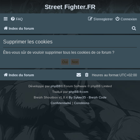
Street Fighter.FR
FAQ
S’enregistrer
Connexion
R
Index du forum
e
Supprimer les cookies
c
h
Êtes-vous sûr de vouloir supprimer tous les cookies de ce forum ?
e
r
c
Index du forum
Heures au format
UTC+02:00
h
Développé par
phpBB
® Forum Software © phpBB Limited
e
Traduit par
phpBB-fr.com
r
Breizh Shoutbox v1.8.4
By Sylver35 - Breizh Code
Confidentialité
|
Conditions