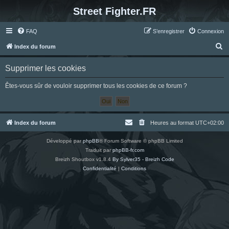
Street Fighter.FR
FAQ
S’enregistrer
Connexion
R
Index du forum
e
Supprimer les cookies
c
h
Êtes-vous sûr de vouloir supprimer tous les cookies de ce forum ?
e
r
c
Index du forum
Heures au format
UTC+02:00
h
Développé par
phpBB
® Forum Software © phpBB Limited
e
Traduit par
phpBB-fr.com
r
Breizh Shoutbox v1.8.4
By Sylver35 - Breizh Code
Confidentialité
|
Conditions