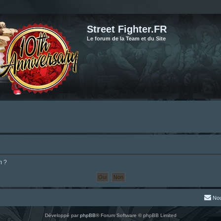
Street Fighter.FR
Le forum de la Team et du Site
m ?
Nou
Développé par
phpBB
® Forum Software © phpBB Limited