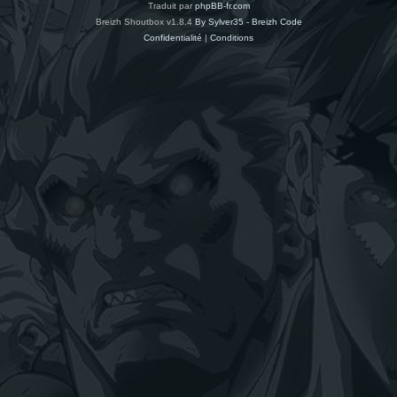
Traduit par
phpBB-fr.com
Breizh Shoutbox v1.8.4
By Sylver35 - Breizh Code
Confidentialité
|
Conditions