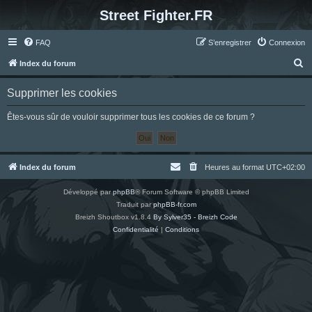
Street Fighter.FR
FAQ
S’enregistrer
Connexion
R
Index du forum
e
Supprimer les cookies
c
h
Êtes-vous sûr de vouloir supprimer tous les cookies de ce forum ?
e
r
c
Index du forum
Heures au format
UTC+02:00
h
Développé par
phpBB
® Forum Software © phpBB Limited
e
Traduit par
phpBB-fr.com
r
Breizh Shoutbox v1.8.4
By Sylver35 - Breizh Code
Confidentialité
|
Conditions