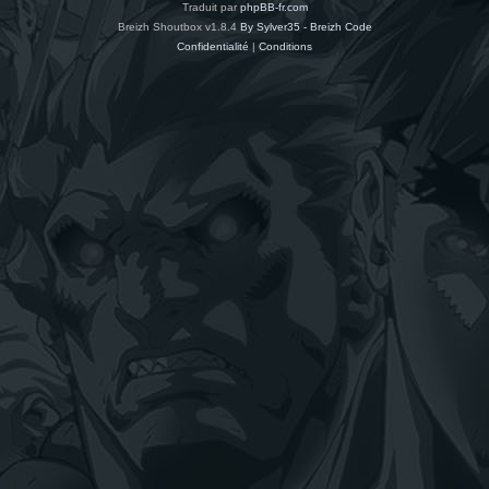
Traduit par
phpBB-fr.com
Breizh Shoutbox v1.8.4
By Sylver35 - Breizh Code
Confidentialité
|
Conditions