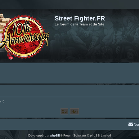
Street Fighter.FR
Le forum de la Team et du Site
m ?
Nou
Développé par
phpBB
® Forum Software © phpBB Limited