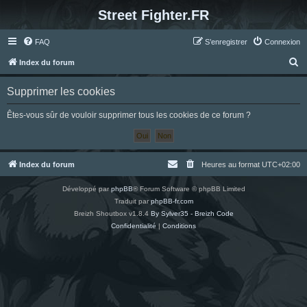
Street Fighter.FR
FAQ
S’enregistrer
Connexion
R
Index du forum
e
Supprimer les cookies
c
h
Êtes-vous sûr de vouloir supprimer tous les cookies de ce forum ?
e
r
c
Index du forum
Heures au format
UTC+02:00
h
Développé par
phpBB
® Forum Software © phpBB Limited
e
Traduit par
phpBB-fr.com
r
Breizh Shoutbox v1.8.4
By Sylver35 - Breizh Code
Confidentialité
|
Conditions