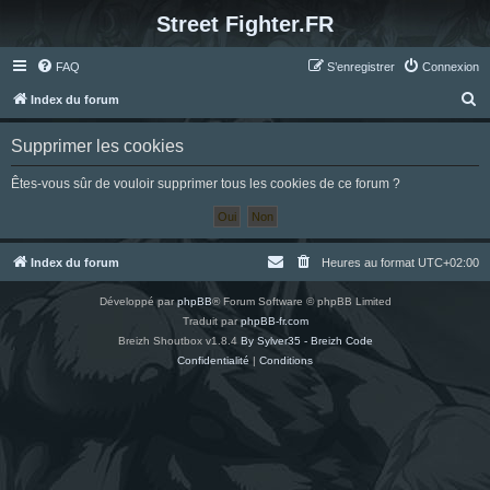
Street Fighter.FR
FAQ
S’enregistrer
Connexion
R
Index du forum
e
Supprimer les cookies
c
h
Êtes-vous sûr de vouloir supprimer tous les cookies de ce forum ?
e
r
c
Index du forum
Heures au format
UTC+02:00
h
Développé par
phpBB
® Forum Software © phpBB Limited
e
Traduit par
phpBB-fr.com
r
Breizh Shoutbox v1.8.4
By Sylver35 - Breizh Code
Confidentialité
|
Conditions