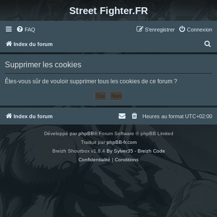
Street Fighter.FR
FAQ
S’enregistrer
Connexion
R
Index du forum
e
Supprimer les cookies
c
h
Êtes-vous sûr de vouloir supprimer tous les cookies de ce forum ?
e
r
c
Index du forum
Heures au format
UTC+02:00
h
Développé par
phpBB
® Forum Software © phpBB Limited
e
Traduit par
phpBB-fr.com
r
Breizh Shoutbox v1.8.4
By Sylver35 - Breizh Code
Confidentialité
|
Conditions