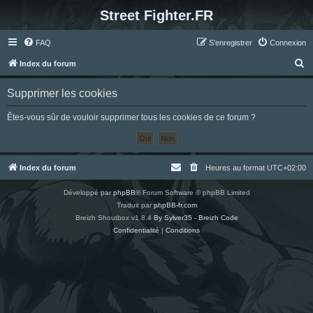
Street Fighter.FR
FAQ
S’enregistrer
Connexion
R
Index du forum
e
Supprimer les cookies
c
h
Êtes-vous sûr de vouloir supprimer tous les cookies de ce forum ?
e
r
c
Index du forum
Heures au format
UTC+02:00
h
Développé par
phpBB
® Forum Software © phpBB Limited
e
Traduit par
phpBB-fr.com
r
Breizh Shoutbox v1.8.4
By Sylver35 - Breizh Code
Confidentialité
|
Conditions