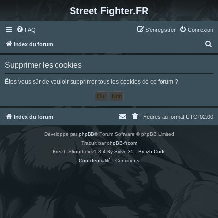
Street Fighter.FR
FAQ
S’enregistrer
Connexion
R
Index du forum
e
Supprimer les cookies
c
h
Êtes-vous sûr de vouloir supprimer tous les cookies de ce forum ?
e
r
c
Index du forum
Heures au format
UTC+02:00
h
Développé par
phpBB
® Forum Software © phpBB Limited
e
Traduit par
phpBB-fr.com
r
Breizh Shoutbox v1.8.4
By Sylver35 - Breizh Code
Confidentialité
|
Conditions