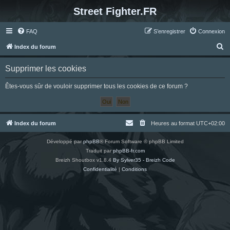
Street Fighter.FR
FAQ
S’enregistrer
Connexion
R
Index du forum
e
Supprimer les cookies
c
h
Êtes-vous sûr de vouloir supprimer tous les cookies de ce forum ?
e
r
c
Index du forum
Heures au format
UTC+02:00
h
Développé par
phpBB
® Forum Software © phpBB Limited
e
Traduit par
phpBB-fr.com
r
Breizh Shoutbox v1.8.4
By Sylver35 - Breizh Code
Confidentialité
|
Conditions