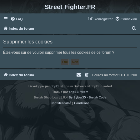
Street Fighter.FR
FAQ
S’enregistrer
Connexion
R
Index du forum
e
Supprimer les cookies
c
h
Êtes-vous sûr de vouloir supprimer tous les cookies de ce forum ?
e
r
c
Index du forum
Heures au format
UTC+02:00
h
Développé par
phpBB
® Forum Software © phpBB Limited
e
Traduit par
phpBB-fr.com
r
Breizh Shoutbox v1.8.4
By Sylver35 - Breizh Code
Confidentialité
|
Conditions