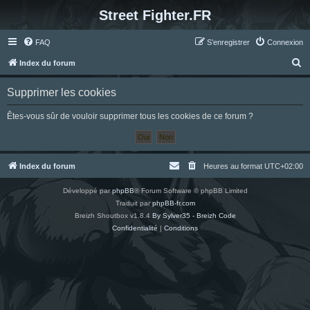
Street Fighter.FR
FAQ
S’enregistrer
Connexion
R
Index du forum
e
Supprimer les cookies
c
h
Êtes-vous sûr de vouloir supprimer tous les cookies de ce forum ?
e
r
c
Index du forum
Heures au format
UTC+02:00
h
Développé par
phpBB
® Forum Software © phpBB Limited
e
Traduit par
phpBB-fr.com
r
Breizh Shoutbox v1.8.4
By Sylver35 - Breizh Code
Confidentialité
|
Conditions