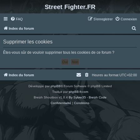
Street Fighter.FR
FAQ
S’enregistrer
Connexion
R
Index du forum
e
Supprimer les cookies
c
h
Êtes-vous sûr de vouloir supprimer tous les cookies de ce forum ?
e
r
c
Index du forum
Heures au format
UTC+02:00
h
Développé par
phpBB
® Forum Software © phpBB Limited
e
Traduit par
phpBB-fr.com
r
Breizh Shoutbox v1.8.4
By Sylver35 - Breizh Code
Confidentialité
|
Conditions