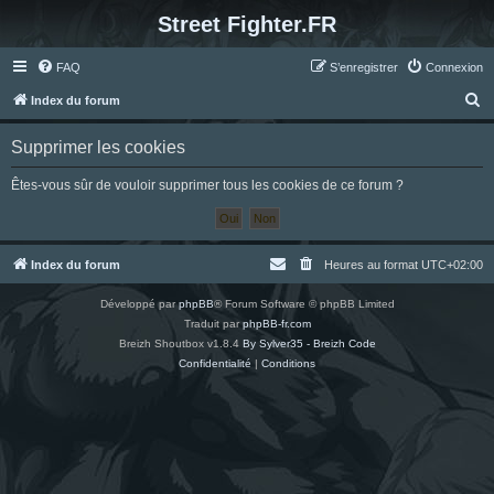
Street Fighter.FR
FAQ
S’enregistrer
Connexion
R
Index du forum
e
Supprimer les cookies
c
h
Êtes-vous sûr de vouloir supprimer tous les cookies de ce forum ?
e
r
c
Index du forum
Heures au format
UTC+02:00
h
Développé par
phpBB
® Forum Software © phpBB Limited
e
Traduit par
phpBB-fr.com
r
Breizh Shoutbox v1.8.4
By Sylver35 - Breizh Code
Confidentialité
|
Conditions