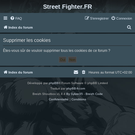
Street Fighter.FR
FAQ
S’enregistrer
Connexion
R
Index du forum
e
Supprimer les cookies
c
h
Êtes-vous sûr de vouloir supprimer tous les cookies de ce forum ?
e
r
c
Index du forum
Heures au format
UTC+02:00
h
Développé par
phpBB
® Forum Software © phpBB Limited
e
Traduit par
phpBB-fr.com
r
Breizh Shoutbox v1.8.4
By Sylver35 - Breizh Code
Confidentialité
|
Conditions