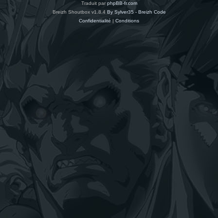
Traduit par
phpBB-fr.com
Breizh Shoutbox v1.8.4
By Sylver35 - Breizh Code
Confidentialité
|
Conditions