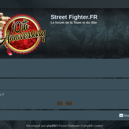
Street Fighter.FR
Le forum de la Team et du Site
m ?
Nou
Développé par
phpBB
® Forum Software © phpBB Limited