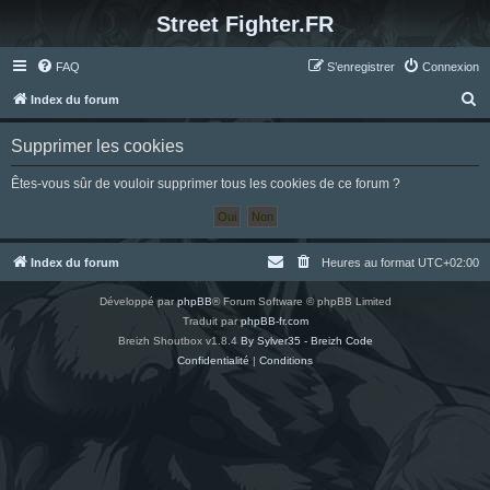
Street Fighter.FR
FAQ
S’enregistrer
Connexion
R
Index du forum
e
Supprimer les cookies
c
h
Êtes-vous sûr de vouloir supprimer tous les cookies de ce forum ?
e
r
c
Index du forum
Heures au format
UTC+02:00
h
Développé par
phpBB
® Forum Software © phpBB Limited
e
Traduit par
phpBB-fr.com
r
Breizh Shoutbox v1.8.4
By Sylver35 - Breizh Code
Confidentialité
|
Conditions