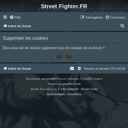
Street Fighter.FR
FAQ
S’enregistrer
Connexion
R
Index du forum
e
Supprimer les cookies
c
h
Êtes-vous sûr de vouloir supprimer tous les cookies de ce forum ?
e
r
c
Index du forum
Heures au format
UTC+02:00
h
Développé par
phpBB
® Forum Software © phpBB Limited
e
Traduit par
phpBB-fr.com
r
Breizh Shoutbox v1.8.4
By Sylver35 - Breizh Code
Confidentialité
|
Conditions