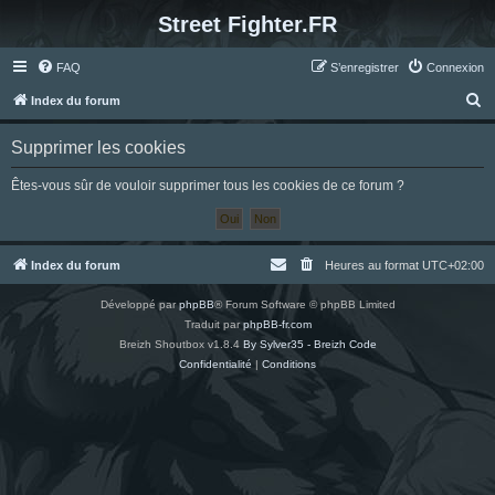
Street Fighter.FR
FAQ
S’enregistrer
Connexion
R
Index du forum
e
Supprimer les cookies
c
h
Êtes-vous sûr de vouloir supprimer tous les cookies de ce forum ?
e
r
c
Index du forum
Heures au format
UTC+02:00
h
Développé par
phpBB
® Forum Software © phpBB Limited
e
Traduit par
phpBB-fr.com
r
Breizh Shoutbox v1.8.4
By Sylver35 - Breizh Code
Confidentialité
|
Conditions