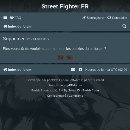
Street Fighter.FR
FAQ
S’enregistrer
Connexion
R
Index du forum
e
Supprimer les cookies
c
h
Êtes-vous sûr de vouloir supprimer tous les cookies de ce forum ?
e
r
c
Index du forum
Heures au format
UTC+02:00
h
Développé par
phpBB
® Forum Software © phpBB Limited
e
Traduit par
phpBB-fr.com
r
Breizh Shoutbox v1.8.4
By Sylver35 - Breizh Code
Confidentialité
|
Conditions