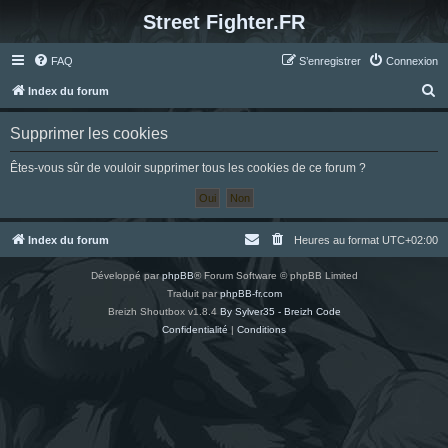
Street Fighter.FR
FAQ
S’enregistrer
Connexion
R
Index du forum
e
Supprimer les cookies
c
h
Êtes-vous sûr de vouloir supprimer tous les cookies de ce forum ?
e
r
c
Index du forum
Heures au format
UTC+02:00
h
Développé par
phpBB
® Forum Software © phpBB Limited
e
Traduit par
phpBB-fr.com
r
Breizh Shoutbox v1.8.4
By Sylver35 - Breizh Code
Confidentialité
|
Conditions