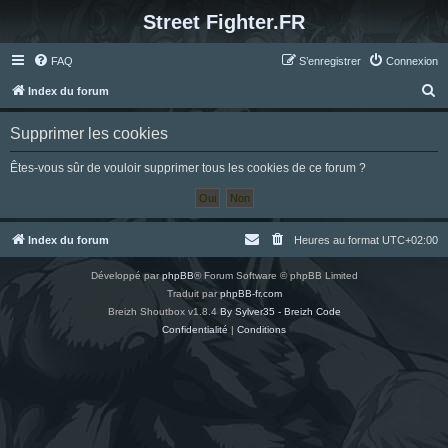
Street Fighter.FR
FAQ
S’enregistrer
Connexion
R
Index du forum
e
Supprimer les cookies
c
h
Êtes-vous sûr de vouloir supprimer tous les cookies de ce forum ?
e
r
c
Index du forum
Heures au format
UTC+02:00
h
Développé par
phpBB
® Forum Software © phpBB Limited
e
Traduit par
phpBB-fr.com
r
Breizh Shoutbox v1.8.4
By Sylver35 - Breizh Code
Confidentialité
|
Conditions