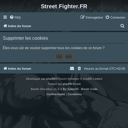
Street Fighter.FR
FAQ
S’enregistrer
Connexion
R
Index du forum
e
Supprimer les cookies
c
h
Êtes-vous sûr de vouloir supprimer tous les cookies de ce forum ?
e
r
c
Index du forum
Heures au format
UTC+02:00
h
Développé par
phpBB
® Forum Software © phpBB Limited
e
Traduit par
phpBB-fr.com
r
Breizh Shoutbox v1.8.4
By Sylver35 - Breizh Code
Confidentialité
|
Conditions