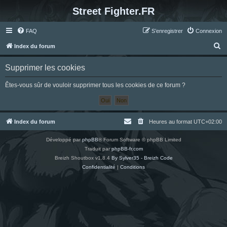
Street Fighter.FR
FAQ
S’enregistrer
Connexion
R
Index du forum
e
Supprimer les cookies
c
h
Êtes-vous sûr de vouloir supprimer tous les cookies de ce forum ?
e
r
c
Index du forum
Heures au format
UTC+02:00
h
Développé par
phpBB
® Forum Software © phpBB Limited
e
Traduit par
phpBB-fr.com
r
Breizh Shoutbox v1.8.4
By Sylver35 - Breizh Code
Confidentialité
|
Conditions