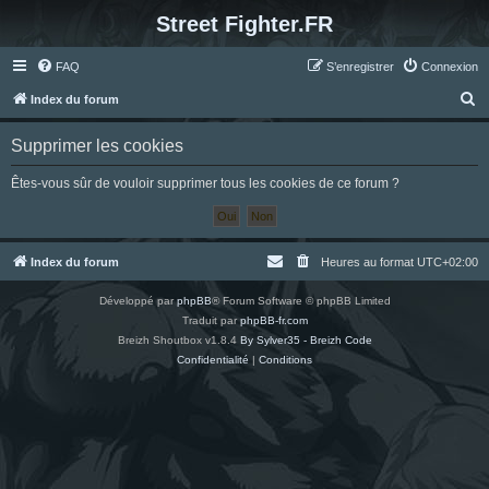
Street Fighter.FR
FAQ
S’enregistrer
Connexion
R
Index du forum
e
Supprimer les cookies
c
h
Êtes-vous sûr de vouloir supprimer tous les cookies de ce forum ?
e
r
c
Index du forum
Heures au format
UTC+02:00
h
Développé par
phpBB
® Forum Software © phpBB Limited
e
Traduit par
phpBB-fr.com
r
Breizh Shoutbox v1.8.4
By Sylver35 - Breizh Code
Confidentialité
|
Conditions