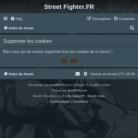
Street Fighter.FR
FAQ
S’enregistrer
Connexion
R
Index du forum
e
Supprimer les cookies
c
h
Êtes-vous sûr de vouloir supprimer tous les cookies de ce forum ?
e
r
c
Index du forum
Heures au format
UTC+02:00
h
Développé par
phpBB
® Forum Software © phpBB Limited
e
Traduit par
phpBB-fr.com
r
Breizh Shoutbox v1.8.4
By Sylver35 - Breizh Code
Confidentialité
|
Conditions