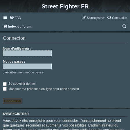
Street Fighter.FR
FAQ
S’enregistrer
Connexion
R
Index du forum
e
Connexion
c
h
Nom d’utilisateur :
e
r
Mot de passe :
c
J’ai oublié mon mot de passe
h
e
Se souvenir de moi
Masquer ma présence en ligne pour cette session
r
S’ENREGISTRER
Vous devez être enregistré pour vous connecter. L’enregistrement ne prend
que quelques secondes et augmente vos possibilités. L’administrateur du
forum peut également accorder des permissions additionnelles aux membres