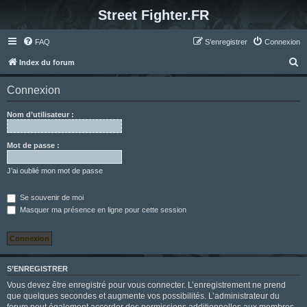
Street Fighter.FR
FAQ
S’enregistrer
Connexion
R
Index du forum
e
Connexion
c
h
Nom d’utilisateur :
e
r
Mot de passe :
c
J’ai oublié mon mot de passe
h
e
Se souvenir de moi
Masquer ma présence en ligne pour cette session
r
S’ENREGISTRER
Vous devez être enregistré pour vous connecter. L’enregistrement ne prend
que quelques secondes et augmente vos possibilités. L’administrateur du
forum peut également accorder des permissions additionnelles aux membres