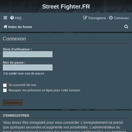
Street Fighter.FR
FAQ
S’enregistrer
Connexion
R
Index du forum
e
Connexion
c
h
Nom d’utilisateur :
e
r
Mot de passe :
c
J’ai oublié mon mot de passe
h
e
Se souvenir de moi
Masquer ma présence en ligne pour cette session
r
S’ENREGISTRER
Vous devez être enregistré pour vous connecter. L’enregistrement ne prend
que quelques secondes et augmente vos possibilités. L’administrateur du
forum peut également accorder des permissions additionnelles aux membres