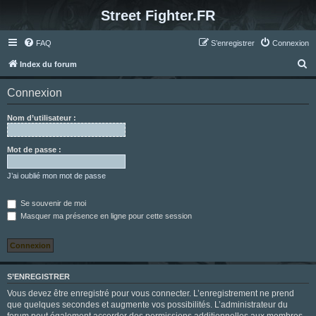
Street Fighter.FR
FAQ
S’enregistrer
Connexion
R
Index du forum
e
Connexion
c
h
Nom d’utilisateur :
e
r
Mot de passe :
c
J’ai oublié mon mot de passe
h
e
Se souvenir de moi
Masquer ma présence en ligne pour cette session
r
S’ENREGISTRER
Vous devez être enregistré pour vous connecter. L’enregistrement ne prend
que quelques secondes et augmente vos possibilités. L’administrateur du
forum peut également accorder des permissions additionnelles aux membres