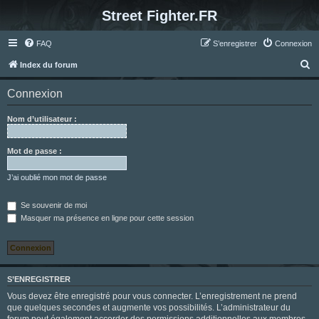
Street Fighter.FR
FAQ
S’enregistrer
Connexion
R
Index du forum
e
Connexion
c
h
Nom d’utilisateur :
e
r
Mot de passe :
c
J’ai oublié mon mot de passe
h
e
Se souvenir de moi
Masquer ma présence en ligne pour cette session
r
S’ENREGISTRER
Vous devez être enregistré pour vous connecter. L’enregistrement ne prend
que quelques secondes et augmente vos possibilités. L’administrateur du
forum peut également accorder des permissions additionnelles aux membres