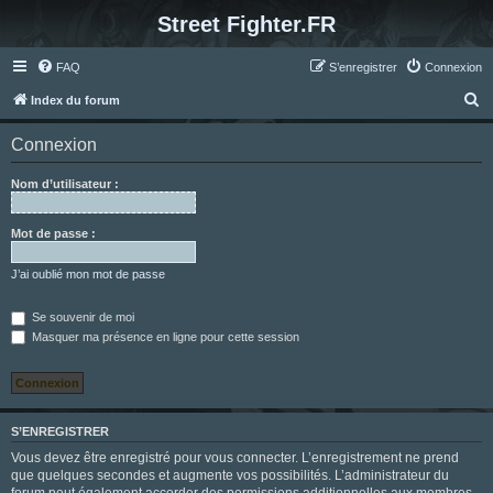
Street Fighter.FR
FAQ
S’enregistrer
Connexion
R
Index du forum
e
Connexion
c
h
Nom d’utilisateur :
e
r
Mot de passe :
c
J’ai oublié mon mot de passe
h
e
Se souvenir de moi
Masquer ma présence en ligne pour cette session
r
S’ENREGISTRER
Vous devez être enregistré pour vous connecter. L’enregistrement ne prend
que quelques secondes et augmente vos possibilités. L’administrateur du
forum peut également accorder des permissions additionnelles aux membres