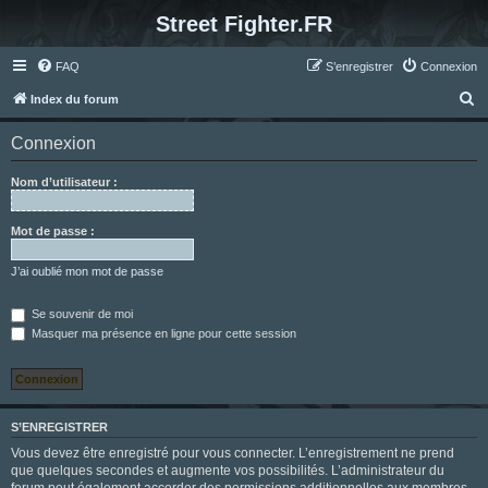
Street Fighter.FR
FAQ
S’enregistrer
Connexion
R
Index du forum
e
Connexion
c
h
Nom d’utilisateur :
e
r
Mot de passe :
c
J’ai oublié mon mot de passe
h
e
Se souvenir de moi
Masquer ma présence en ligne pour cette session
r
S’ENREGISTRER
Vous devez être enregistré pour vous connecter. L’enregistrement ne prend
que quelques secondes et augmente vos possibilités. L’administrateur du
forum peut également accorder des permissions additionnelles aux membres