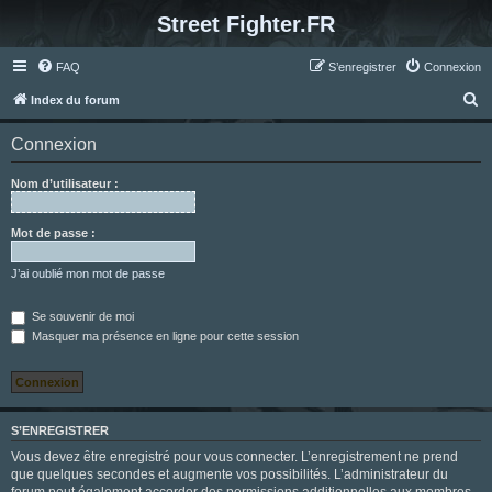
Street Fighter.FR
FAQ
S’enregistrer
Connexion
R
Index du forum
e
Connexion
c
h
Nom d’utilisateur :
e
r
Mot de passe :
c
J’ai oublié mon mot de passe
h
e
Se souvenir de moi
Masquer ma présence en ligne pour cette session
r
S’ENREGISTRER
Vous devez être enregistré pour vous connecter. L’enregistrement ne prend
que quelques secondes et augmente vos possibilités. L’administrateur du
forum peut également accorder des permissions additionnelles aux membres