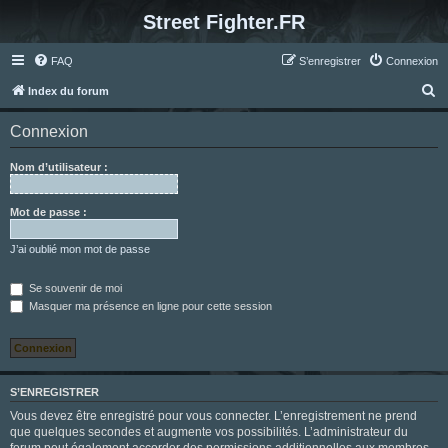
Street Fighter.FR
FAQ
S’enregistrer
Connexion
R
Index du forum
e
Connexion
c
h
Nom d’utilisateur :
e
r
Mot de passe :
c
J’ai oublié mon mot de passe
h
e
Se souvenir de moi
Masquer ma présence en ligne pour cette session
r
S’ENREGISTRER
Vous devez être enregistré pour vous connecter. L’enregistrement ne prend
que quelques secondes et augmente vos possibilités. L’administrateur du
forum peut également accorder des permissions additionnelles aux membres