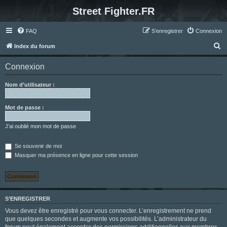
Street Fighter.FR
FAQ
S’enregistrer
Connexion
R
Index du forum
e
Connexion
c
h
Nom d’utilisateur :
e
r
Mot de passe :
c
J’ai oublié mon mot de passe
h
e
Se souvenir de moi
Masquer ma présence en ligne pour cette session
r
S’ENREGISTRER
Vous devez être enregistré pour vous connecter. L’enregistrement ne prend
que quelques secondes et augmente vos possibilités. L’administrateur du
forum peut également accorder des permissions additionnelles aux membres