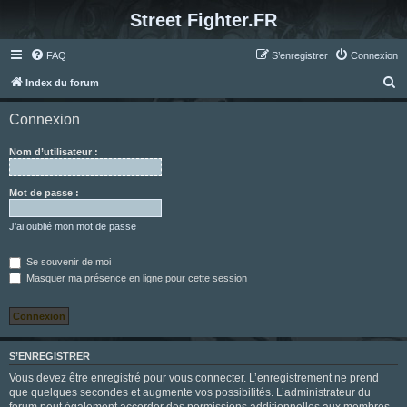
Street Fighter.FR
FAQ
S’enregistrer
Connexion
R
Index du forum
e
Connexion
c
h
Nom d’utilisateur :
e
r
Mot de passe :
c
J’ai oublié mon mot de passe
h
e
Se souvenir de moi
Masquer ma présence en ligne pour cette session
r
S’ENREGISTRER
Vous devez être enregistré pour vous connecter. L’enregistrement ne prend
que quelques secondes et augmente vos possibilités. L’administrateur du
forum peut également accorder des permissions additionnelles aux membres