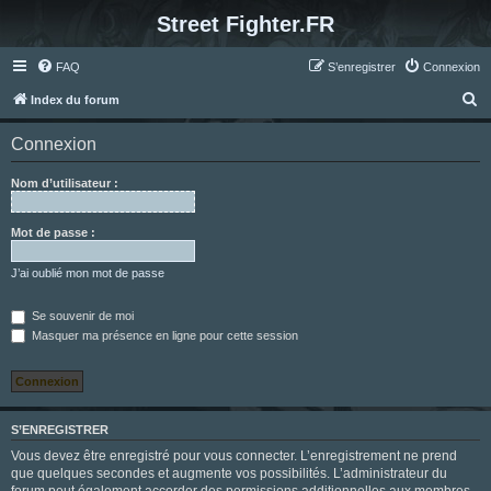
Street Fighter.FR
FAQ
S’enregistrer
Connexion
R
Index du forum
e
Connexion
c
h
Nom d’utilisateur :
e
r
Mot de passe :
c
J’ai oublié mon mot de passe
h
e
Se souvenir de moi
Masquer ma présence en ligne pour cette session
r
S’ENREGISTRER
Vous devez être enregistré pour vous connecter. L’enregistrement ne prend
que quelques secondes et augmente vos possibilités. L’administrateur du
forum peut également accorder des permissions additionnelles aux membres