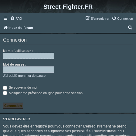
Street Fighter.FR
FAQ
S’enregistrer
Connexion
R
Index du forum
e
Connexion
c
h
Nom d’utilisateur :
e
r
Mot de passe :
c
J’ai oublié mon mot de passe
h
e
Se souvenir de moi
Masquer ma présence en ligne pour cette session
r
S’ENREGISTRER
Vous devez être enregistré pour vous connecter. L’enregistrement ne prend
que quelques secondes et augmente vos possibilités. L’administrateur du
forum peut également accorder des permissions additionnelles aux membres