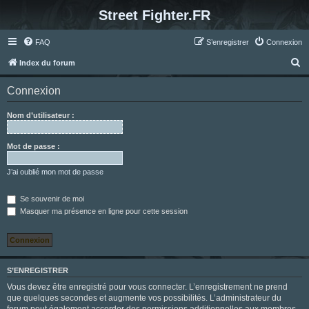
Street Fighter.FR
FAQ
S’enregistrer
Connexion
R
Index du forum
e
Connexion
c
h
Nom d’utilisateur :
e
r
Mot de passe :
c
J’ai oublié mon mot de passe
h
e
Se souvenir de moi
Masquer ma présence en ligne pour cette session
r
S’ENREGISTRER
Vous devez être enregistré pour vous connecter. L’enregistrement ne prend
que quelques secondes et augmente vos possibilités. L’administrateur du
forum peut également accorder des permissions additionnelles aux membres