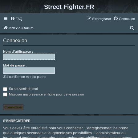
Street Fighter.FR
FAQ
S’enregistrer
Connexion
R
Index du forum
e
Connexion
c
h
Nom d’utilisateur :
e
r
Mot de passe :
c
J’ai oublié mon mot de passe
h
e
Se souvenir de moi
Masquer ma présence en ligne pour cette session
r
S’ENREGISTRER
Vous devez être enregistré pour vous connecter. L’enregistrement ne prend
que quelques secondes et augmente vos possibilités. L’administrateur du
forum peut également accorder des permissions additionnelles aux membres