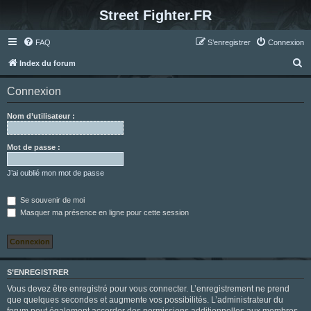
Street Fighter.FR
FAQ
S’enregistrer
Connexion
R
Index du forum
e
Connexion
c
h
Nom d’utilisateur :
e
r
Mot de passe :
c
J’ai oublié mon mot de passe
h
e
Se souvenir de moi
Masquer ma présence en ligne pour cette session
r
S’ENREGISTRER
Vous devez être enregistré pour vous connecter. L’enregistrement ne prend
que quelques secondes et augmente vos possibilités. L’administrateur du
forum peut également accorder des permissions additionnelles aux membres