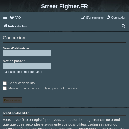
Street Fighter.FR
FAQ
S’enregistrer
Connexion
R
Index du forum
e
Connexion
c
h
Nom d’utilisateur :
e
r
Mot de passe :
c
J’ai oublié mon mot de passe
h
e
Se souvenir de moi
Masquer ma présence en ligne pour cette session
r
S’ENREGISTRER
Vous devez être enregistré pour vous connecter. L’enregistrement ne prend
que quelques secondes et augmente vos possibilités. L’administrateur du
forum peut également accorder des permissions additionnelles aux membres