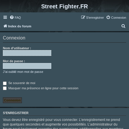
Street Fighter.FR
FAQ
S’enregistrer
Connexion
R
Index du forum
e
Connexion
c
h
Nom d’utilisateur :
e
r
Mot de passe :
c
J’ai oublié mon mot de passe
h
e
Se souvenir de moi
Masquer ma présence en ligne pour cette session
r
S’ENREGISTRER
Vous devez être enregistré pour vous connecter. L’enregistrement ne prend
que quelques secondes et augmente vos possibilités. L’administrateur du
forum peut également accorder des permissions additionnelles aux membres