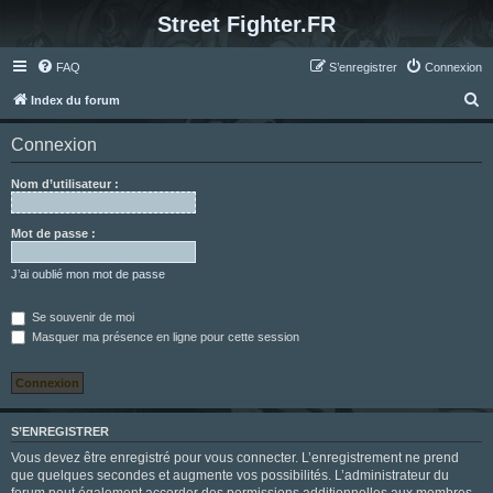
Street Fighter.FR
FAQ
S’enregistrer
Connexion
R
Index du forum
e
Connexion
c
h
Nom d’utilisateur :
e
r
Mot de passe :
c
J’ai oublié mon mot de passe
h
e
Se souvenir de moi
Masquer ma présence en ligne pour cette session
r
S’ENREGISTRER
Vous devez être enregistré pour vous connecter. L’enregistrement ne prend
que quelques secondes et augmente vos possibilités. L’administrateur du
forum peut également accorder des permissions additionnelles aux membres