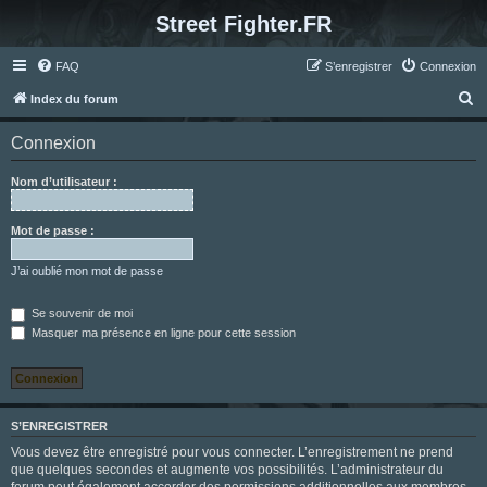
Street Fighter.FR
FAQ
S’enregistrer
Connexion
R
Index du forum
e
Connexion
c
h
Nom d’utilisateur :
e
r
Mot de passe :
c
J’ai oublié mon mot de passe
h
e
Se souvenir de moi
Masquer ma présence en ligne pour cette session
r
S’ENREGISTRER
Vous devez être enregistré pour vous connecter. L’enregistrement ne prend
que quelques secondes et augmente vos possibilités. L’administrateur du
forum peut également accorder des permissions additionnelles aux membres